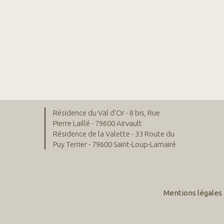
Résidence du Val d'Or - 8 bis, Rue
Pierre Laillé - 79600 Airvault
Résidence de la Valette - 33 Route du
Puy Terrier - 79600 Saint-Loup-Lamairé
Mentions légales